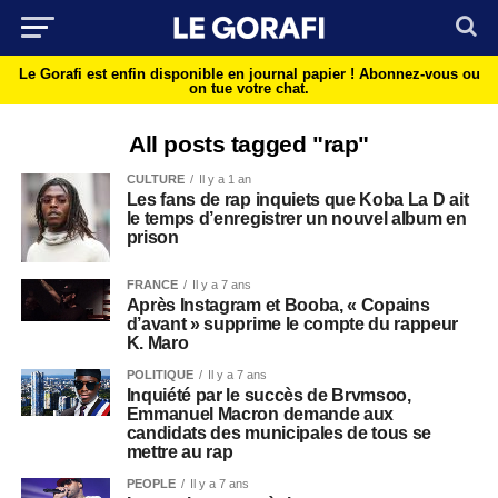
Le Gorafi est enfin disponible en journal papier !
Abonnez-vous ou
on tue votre chat.
All posts tagged "rap"
CULTURE
Il y a 1 an
Les fans de rap inquiets que Koba La D ait
le temps d’enregistrer un nouvel album en
prison
FRANCE
Il y a 7 ans
Après Instagram et Booba, « Copains
d’avant » supprime le compte du rappeur
K. Maro
POLITIQUE
Il y a 7 ans
Inquiété par le succès de Brvmsoo,
Emmanuel Macron demande aux
candidats des municipales de tous se
mettre au rap
PEOPLE
Il y a 7 ans