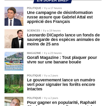
EN SUPER BREF
POLITIQUE
Il y a 17 heures
Une campagne de désinformation
russe assure que Gabriel Attal est
apprécié des Français
SCIENCES
Il y a 19 heures
Leonardo DiCaprio lance un fonds de
sauvegarde des espèces animales de
moins de 25 ans
MAGAZINE
Il y a 23 heures
Gorafi Magazine : Tout plaquer pour
vivre sur une banane bouée
POLITIQUE
Il y a 2 jours
Le gouvernement lance un numéro
vert pour signaler les forêts encore
intactes
POLITIQUE
Il y a 2 jours
Pour gagner en popularité, Raphaël