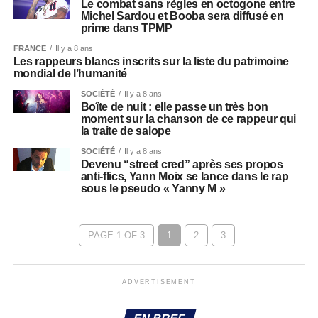
Le combat sans règles en octogone entre
Michel Sardou et Booba sera diffusé en
prime dans TPMP
FRANCE
Il y a 8 ans
Les rappeurs blancs inscrits sur la liste du patrimoine
mondial de l’humanité
SOCIÉTÉ
Il y a 8 ans
Boîte de nuit : elle passe un très bon
moment sur la chanson de ce rappeur qui
la traite de salope
SOCIÉTÉ
Il y a 8 ans
Devenu “street cred” après ses propos
anti-flics, Yann Moix se lance dans le rap
sous le pseudo « Yanny M »
PAGE 1 OF 3
1
2
3
ADVERTISEMENT