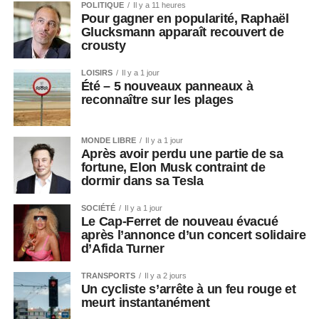
POLITIQUE
Il y a 11 heures
Pour gagner en popularité, Raphaël
Glucksmann apparaît recouvert de
crousty
LOISIRS
Il y a 1 jour
Été – 5 nouveaux panneaux à
reconnaître sur les plages
MONDE LIBRE
Il y a 1 jour
Après avoir perdu une partie de sa
fortune, Elon Musk contraint de
dormir dans sa Tesla
SOCIÉTÉ
Il y a 1 jour
Le Cap-Ferret de nouveau évacué
après l’annonce d’un concert solidaire
d’Afida Turner
TRANSPORTS
Il y a 2 jours
Un cycliste s’arrête à un feu rouge et
meurt instantanément