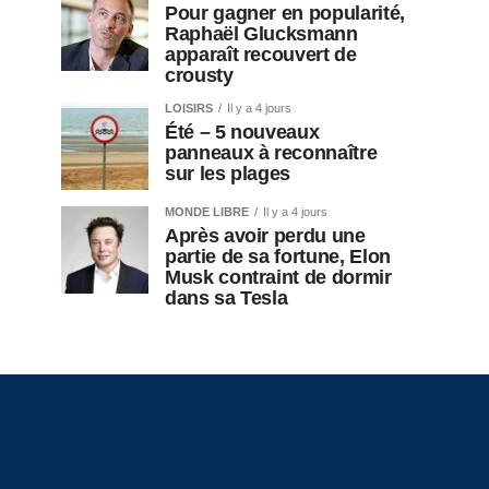
Pour gagner en popularité,
Raphaël Glucksmann
apparaît recouvert de
crousty
LOISIRS
Il y a 4 jours
Été – 5 nouveaux
panneaux à reconnaître
sur les plages
MONDE LIBRE
Il y a 4 jours
Après avoir perdu une
partie de sa fortune, Elon
Musk contraint de dormir
dans sa Tesla