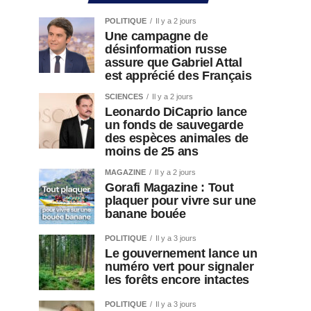
POLITIQUE
Il y a 2 jours
Une campagne de
désinformation russe
assure que Gabriel Attal
est apprécié des Français
SCIENCES
Il y a 2 jours
Leonardo DiCaprio lance
un fonds de sauvegarde
des espèces animales de
moins de 25 ans
MAGAZINE
Il y a 2 jours
Gorafi Magazine : Tout
plaquer pour vivre sur une
banane bouée
POLITIQUE
Il y a 3 jours
Le gouvernement lance un
numéro vert pour signaler
les forêts encore intactes
POLITIQUE
Il y a 3 jours