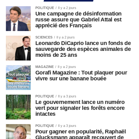
POLITIQUE
Il y a 2 jours
Une campagne de désinformation
russe assure que Gabriel Attal est
apprécié des Français
SCIENCES
Il y a 2 jours
Leonardo DiCaprio lance un fonds de
sauvegarde des espèces animales de
moins de 25 ans
MAGAZINE
Il y a 2 jours
Gorafi Magazine : Tout plaquer pour
vivre sur une banane bouée
POLITIQUE
Il y a 3 jours
Le gouvernement lance un numéro
vert pour signaler les forêts encore
intactes
POLITIQUE
Il y a 3 jours
Pour gagner en popularité, Raphaël
Glucksmann apparaît recouvert de