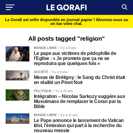
Le Gorafi est enfin disponible en journal papier !
Abonnez-vous ou
on tue votre chat.
All posts tagged "religion"
MONDE LIBRE
Il y a 8 ans
Le pape aux victimes de pédophilie de
l’Eglise : « Je promets que ça ne se
reproduira que quelques fois »
SOCIÉTÉ
Il y a 9 ans
Messe de Brétigny : le Sang du Christ était
en réalité un Pinot Noir
POLITIQUE
Il y a 10 ans
Intégration – Nicolas Sarkozy suggère aux
Musulmans de remplacer le Coran par la
Bible
MONDE LIBRE
Il y a 11 ans
Le Pape annonce le lancement de Vatican
Idol, l’émission qui part à la recherche du
nouveau messie