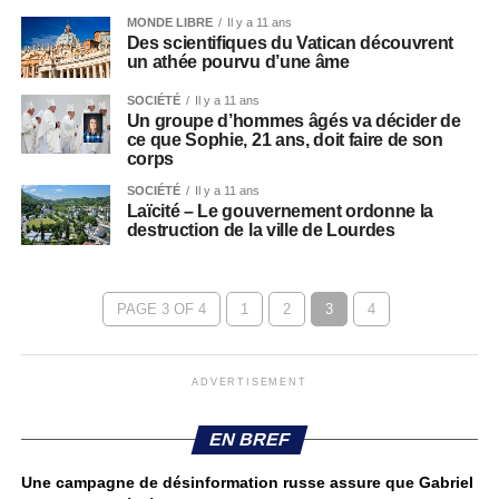
MONDE LIBRE
Il y a 11 ans
Des scientifiques du Vatican découvrent
un athée pourvu d’une âme
SOCIÉTÉ
Il y a 11 ans
Un groupe d’hommes âgés va décider de
ce que Sophie, 21 ans, doit faire de son
corps
SOCIÉTÉ
Il y a 11 ans
Laïcité – Le gouvernement ordonne la
destruction de la ville de Lourdes
PAGE 3 OF 4
1
2
3
4
ADVERTISEMENT
EN BREF
Une campagne de désinformation russe assure que Gabriel