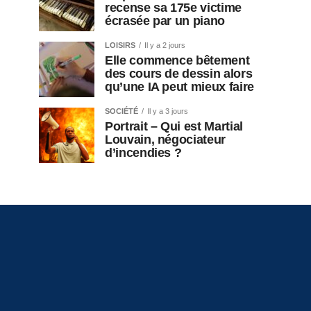
recense sa 175e victime
écrasée par un piano
LOISIRS
Il y a 2 jours
Elle commence bêtement
des cours de dessin alors
qu’une IA peut mieux faire
SOCIÉTÉ
Il y a 3 jours
Portrait – Qui est Martial
Louvain, négociateur
d’incendies ?