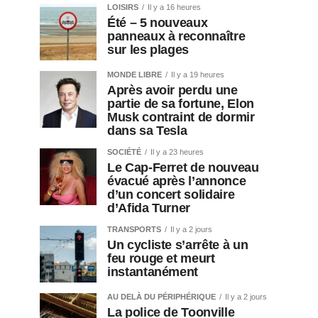
LOISIRS
Il y a 16 heures
Été – 5 nouveaux
panneaux à reconnaître
sur les plages
MONDE LIBRE
Il y a 19 heures
Après avoir perdu une
partie de sa fortune, Elon
Musk contraint de dormir
dans sa Tesla
SOCIÉTÉ
Il y a 23 heures
Le Cap-Ferret de nouveau
évacué après l’annonce
d’un concert solidaire
d’Afida Turner
TRANSPORTS
Il y a 2 jours
Un cycliste s’arrête à un
feu rouge et meurt
instantanément
AU DELÀ DU PÉRIPHÉRIQUE
Il y a 2 jours
La police de Toonville