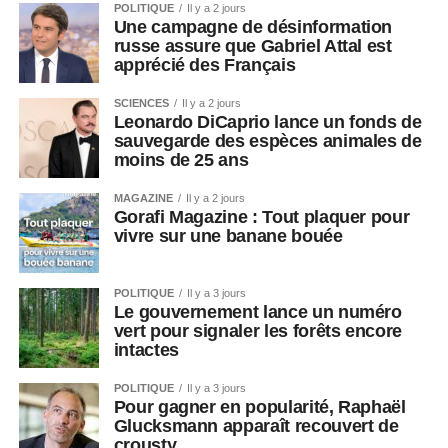
POLITIQUE
Il y a 2 jours
Une campagne de désinformation
russe assure que Gabriel Attal est
apprécié des Français
SCIENCES
Il y a 2 jours
Leonardo DiCaprio lance un fonds de
sauvegarde des espèces animales de
moins de 25 ans
MAGAZINE
Il y a 2 jours
Gorafi Magazine : Tout plaquer pour
vivre sur une banane bouée
POLITIQUE
Il y a 3 jours
Le gouvernement lance un numéro
vert pour signaler les forêts encore
intactes
POLITIQUE
Il y a 3 jours
Pour gagner en popularité, Raphaël
Glucksmann apparaît recouvert de
crousty