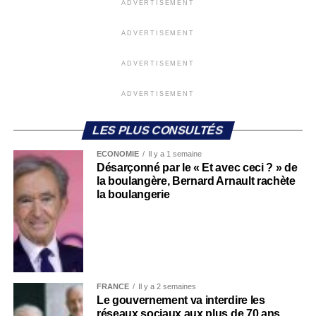
ADVERTISEMENT
ADVERTISEMENT
ADVERTISEMENT
ADVERTISEMENT
LES PLUS CONSULTÉS
ECONOMIE
Il y a 1 semaine
Désarçonné par le « Et avec ceci ? » de
la boulangère, Bernard Arnault rachète
la boulangerie
FRANCE
Il y a 2 semaines
Le gouvernement va interdire les
réseaux sociaux aux plus de 70 ans