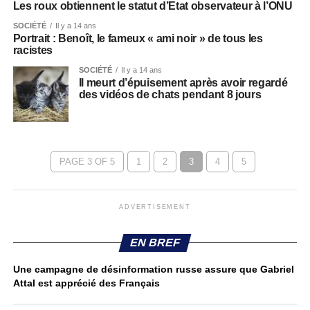
Les roux obtiennent le statut d’Etat observateur à l’ONU
SOCIÉTÉ
Il y a 14 ans
Portrait : Benoît, le fameux « ami noir » de tous les
racistes
SOCIÉTÉ
Il y a 14 ans
Il meurt d’épuisement après avoir regardé
des vidéos de chats pendant 8 jours
PAGE 3 OF 5
1
2
3
4
5
ADVERTISEMENT
EN BREF
Une campagne de désinformation russe assure que Gabriel
Attal est apprécié des Français