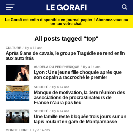
Le Gorafi est enfin disponible en journal papier !
Abonnez-vous ou
on tue votre chat.
All posts tagged "top"
CULTURE
Il y a 14 ans
Après 9 ans de cavale, le groupe Tragédie se rend enfin
aux autorités
AU DELÀ DU PÉRIPHÉRIQUE
Il y a 14 ans
Lyon : Une jeune fille choquée après que
son copain a raccroché le premier
SOCIÉTÉ
Il y a 14 ans
Manque de motivation, la 1ere réunion des
associations de procrastinateurs de
France n’aura pas lieu
SOCIÉTÉ
Il y a 14 ans
Une famille reste bloquée trois jours sur un
tapis roulant en gare de Montparnasse
MONDE LIBRE
Il y a 14 ans