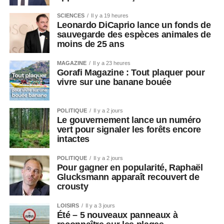
SCIENCES
Il y a 19 heures
Leonardo DiCaprio lance un fonds de
sauvegarde des espèces animales de
moins de 25 ans
MAGAZINE
Il y a 23 heures
Gorafi Magazine : Tout plaquer pour
vivre sur une banane bouée
POLITIQUE
Il y a 2 jours
Le gouvernement lance un numéro
vert pour signaler les forêts encore
intactes
POLITIQUE
Il y a 2 jours
Pour gagner en popularité, Raphaël
Glucksmann apparaît recouvert de
crousty
LOISIRS
Il y a 3 jours
Été – 5 nouveaux panneaux à