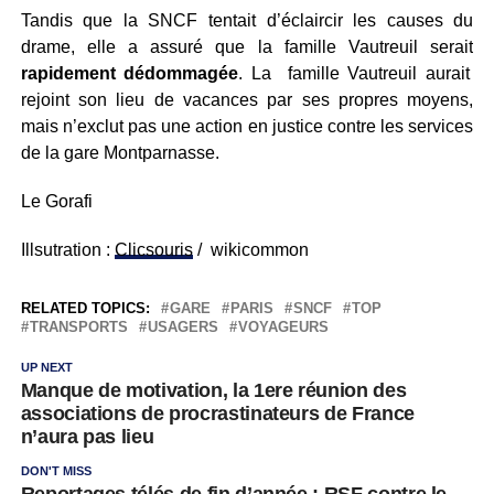
Tandis que la SNCF tentait d’éclaircir les causes du
drame, elle a assuré que la famille Vautreuil serait
rapidement dédommagée
. La famille Vautreuil aurait
rejoint son lieu de vacances par ses propres moyens,
mais n’exclut pas une action en justice contre les services
de la gare Montparnasse.
Le Gorafi
Illsutration :
Clicsouris
/ wikicommon
RELATED TOPICS:
GARE
PARIS
SNCF
TOP
TRANSPORTS
USAGERS
VOYAGEURS
UP NEXT
Manque de motivation, la 1ere réunion des
associations de procrastinateurs de France
n’aura pas lieu
DON'T MISS
Reportages télés de fin d’année : RSF contre le