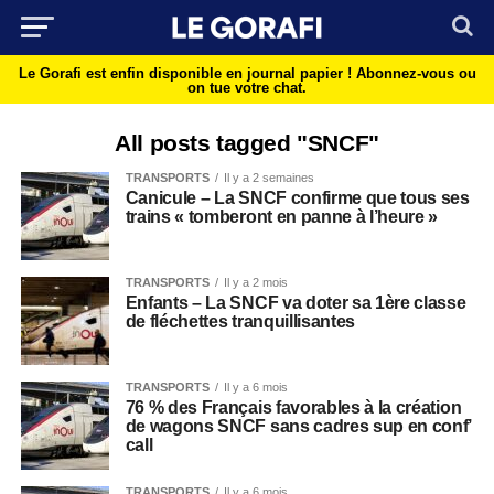
Le Gorafi est enfin disponible en journal papier !
Abonnez-vous ou
on tue votre chat.
All posts tagged "SNCF"
TRANSPORTS
Il y a 2 semaines
Canicule – La SNCF confirme que tous ses
trains « tomberont en panne à l’heure »
TRANSPORTS
Il y a 2 mois
Enfants – La SNCF va doter sa 1ère classe
de fléchettes tranquillisantes
TRANSPORTS
Il y a 6 mois
76 % des Français favorables à la création
de wagons SNCF sans cadres sup en conf’
call
TRANSPORTS
Il y a 6 mois