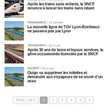
Après les trains sans enfants, la SNCF
renonce à lancer les trains sans retard
TRANSPORTS
Il y a 8 mois
La nouvelle ligne de TGV Lyon-Bordeaux
ne passera pas par Lyon
TRANSPORTS
Il y a 1 an
Après 30 ans de bons et loyaux services, la
gêne occasionnée licenciée par la SNCF
SOCIÉTÉ
Il y a 1 an
Ouigo va supprimer les toilettes et
demander aux voyageurs de se munir d’un
seau
PAGE 1 OF 6
1
2
3
4
5
6