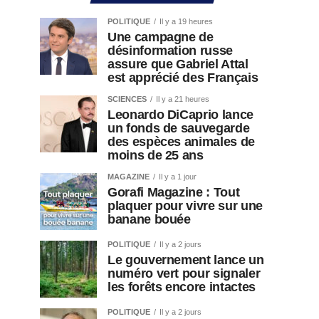
POLITIQUE
Il y a 19 heures
Une campagne de
désinformation russe
assure que Gabriel Attal
est apprécié des Français
SCIENCES
Il y a 21 heures
Leonardo DiCaprio lance
un fonds de sauvegarde
des espèces animales de
moins de 25 ans
MAGAZINE
Il y a 1 jour
Gorafi Magazine : Tout
plaquer pour vivre sur une
banane bouée
POLITIQUE
Il y a 2 jours
Le gouvernement lance un
numéro vert pour signaler
les forêts encore intactes
POLITIQUE
Il y a 2 jours