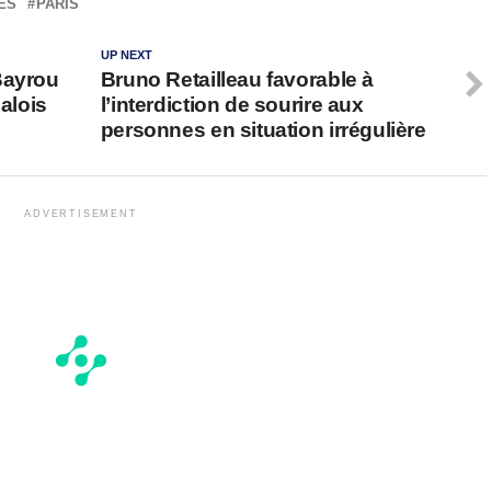
ES
PARIS
UP NEXT
Bayrou
Bruno Retailleau favorable à
Palois
l’interdiction de sourire aux
personnes en situation irrégulière
ADVERTISEMENT