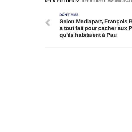
RELATED TOPICS:
FEATURED
MUNICIPAL
DON'T MISS
Selon Mediapart, François 
a tout fait pour cacher aux 
qu’ils habitaient à Pau