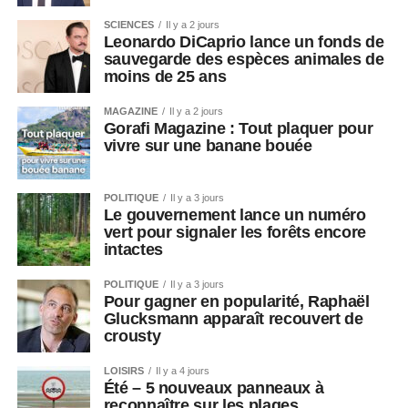
SCIENCES
Il y a 2 jours
Leonardo DiCaprio lance un fonds de
sauvegarde des espèces animales de
moins de 25 ans
MAGAZINE
Il y a 2 jours
Gorafi Magazine : Tout plaquer pour
vivre sur une banane bouée
POLITIQUE
Il y a 3 jours
Le gouvernement lance un numéro
vert pour signaler les forêts encore
intactes
POLITIQUE
Il y a 3 jours
Pour gagner en popularité, Raphaël
Glucksmann apparaît recouvert de
crousty
LOISIRS
Il y a 4 jours
Été – 5 nouveaux panneaux à
reconnaître sur les plages