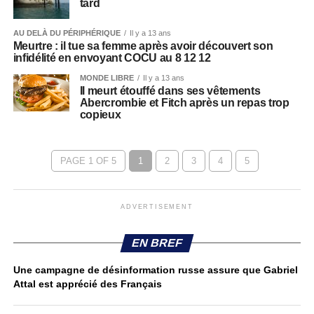
tard
AU DELÀ DU PÉRIPHÉRIQUE
Il y a 13 ans
Meurtre : il tue sa femme après avoir découvert son
infidélité en envoyant COCU au 8 12 12
MONDE LIBRE
Il y a 13 ans
Il meurt étouffé dans ses vêtements
Abercrombie et Fitch après un repas trop
copieux
PAGE 1 OF 5
1
2
3
4
5
ADVERTISEMENT
EN BREF
Une campagne de désinformation russe assure que Gabriel
Attal est apprécié des Français