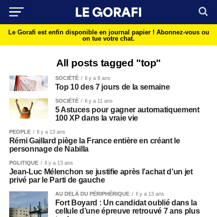
Le Gorafi est enfin disponible en journal papier !
Abonnez-vous ou
on tue votre chat.
All posts tagged "top"
SOCIÉTÉ
Il y a 8 ans
Top 10 des 7 jours de la semaine
SOCIÉTÉ
Il y a 11 ans
5 Astuces pour gagner automatiquement
100 XP dans la vraie vie
PEOPLE
Il y a 13 ans
Rémi Gaillard piège la France entière en créant le
personnage de Nabilla
POLITIQUE
Il y a 13 ans
Jean-Luc Mélenchon se justifie après l’achat d’un jet
privé par le Parti de gauche
AU DELÀ DU PÉRIPHÉRIQUE
Il y a 13 ans
Fort Boyard : Un candidat oublié dans la
cellule d’une épreuve retrouvé 7 ans plus