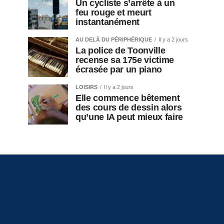
Un cycliste s’arrête à un
feu rouge et meurt
instantanément
AU DELÀ DU PÉRIPHÉRIQUE
Il y a 2 jours
La police de Toonville
recense sa 175e victime
écrasée par un piano
LOISIRS
Il y a 2 jours
Elle commence bêtement
des cours de dessin alors
qu’une IA peut mieux faire