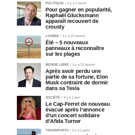
POLITIQUE
Il y a 1 heure
Pour gagner en popularité,
Raphaël Glucksmann
apparaît recouvert de
crousty
LOISIRS
Il y a 19 heures
Été – 5 nouveaux
panneaux à reconnaître
sur les plages
MONDE LIBRE
Il y a 22 heures
Après avoir perdu une
partie de sa fortune, Elon
Musk contraint de dormir
dans sa Tesla
SOCIÉTÉ
Il y a 1 jour
Le Cap-Ferret de nouveau
évacué après l’annonce
d’un concert solidaire
d’Afida Turner
TRANSPORTS
Il y a 2 jours