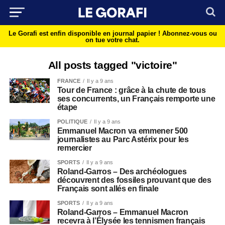
Le Gorafi est enfin disponible en journal papier !
Abonnez-vous ou
on tue votre chat.
All posts tagged "victoire"
FRANCE
Il y a 9 ans
Tour de France : grâce à la chute de tous
ses concurrents, un Français remporte une
étape
POLITIQUE
Il y a 9 ans
Emmanuel Macron va emmener 500
journalistes au Parc Astérix pour les
remercier
SPORTS
Il y a 9 ans
Roland-Garros – Des archéologues
découvrent des fossiles prouvant que des
Français sont allés en finale
SPORTS
Il y a 9 ans
Roland-Garros – Emmanuel Macron
recevra à l’Élysée les tennismen français