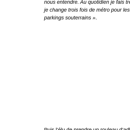
nous entendre. Au quotidien je fais tr
je change trois fois de métro pour le
parkings souterrains »
.
Puis l’élu de prendre un rouleau d’ad