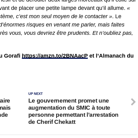
vant de placer une petite lampe devant qu’il allume.
«
système, c’est mon seul moyen de le contacter »
. Le
d’énormes risques en venant me parler, mais faites
près vous, vous devriez être prudents. Et n’oubliez pas,
du Gorafi
https://amzn.to/2BNAacP
et l’Almanach du
UP NEXT
taire
Le gouvernement promet une
mais
augmentation du SMIC à toute
nde
personne permettant l’arrestation
de Cherif Chekatt