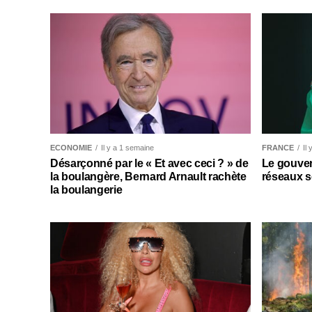
ECONOMIE
Il y a 1 semaine
FRANCE
Il
Désarçonné par le « Et avec ceci ? » de
Le gouver
la boulangère, Bernard Arnault rachète
réseaux s
la boulangerie