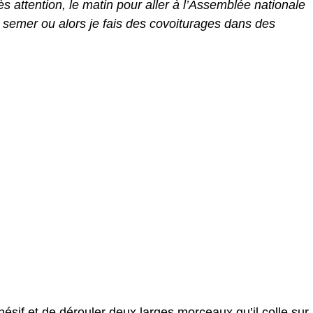
ès attention, le matin pour aller à l’Assemblée nationale
s semer ou alors je fais des covoiturages dans des
hésif et de dérouler deux larges morceaux qu’il colle sur