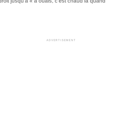
oit jusqu’à « à ouais, c’est chaud là quand
ADVERTISEMENT