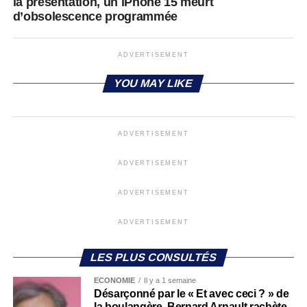
la présentation, un iPhone 15 meurt
d’obsolescence programmée
ADVERTISEMENT
YOU MAY LIKE
ADVERTISEMENT
ADVERTISEMENT
ADVERTISEMENT
ADVERTISEMENT
LES PLUS CONSULTÉS
ECONOMIE
Il y a 1 semaine
Désarçonné par le « Et avec ceci ? » de
la boulangère, Bernard Arnault rachète