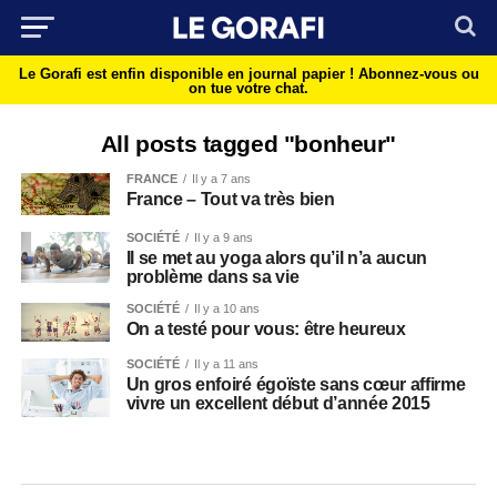
Le Gorafi est enfin disponible en journal papier !
Abonnez-vous ou
on tue votre chat.
All posts tagged "bonheur"
FRANCE
Il y a 7 ans
France – Tout va très bien
SOCIÉTÉ
Il y a 9 ans
Il se met au yoga alors qu’il n’a aucun
problème dans sa vie
SOCIÉTÉ
Il y a 10 ans
On a testé pour vous: être heureux
SOCIÉTÉ
Il y a 11 ans
Un gros enfoiré égoïste sans cœur affirme
vivre un excellent début d’année 2015