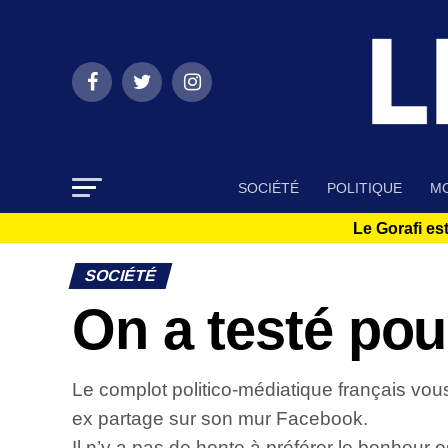
SOCIÉTÉ
POLITIQUE
MO
Le Gorafi est
SOCIÉTÉ
On a testé pou
Le complot politico-médiatique français vous
ex partage sur son mur Facebook.
Il n’y a pas de honte à préférer le bonheur 