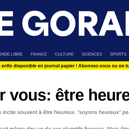
NDE LIBRE
FRANCE
CULTURE
SCIENCES
SPORTS
 enfin disponible en journal papier !
Abonnez-vous ou on tue
r vous: être heur
 incite souvent à être heureux. “soyons heureux” peut
osait même dire un de ces plumitifs français. Mais êt