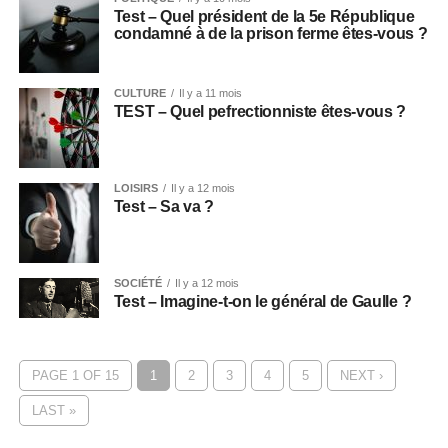
Test – Quel président de la 5e République
condamné à de la prison ferme êtes-vous ?
CULTURE
Il y a 11 mois
TEST – Quel pefrectionniste êtes-vous ?
LOISIRS
Il y a 12 mois
Test – Sa va ?
SOCIÉTÉ
Il y a 12 mois
Test – Imagine-t-on le général de Gaulle ?
PAGE 1 OF 15
1
2
3
4
5
NEXT ›
LAST »