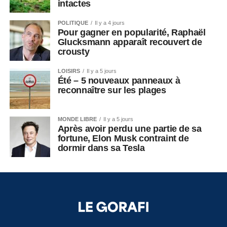
intactes
POLITIQUE
Il y a 4 jours
Pour gagner en popularité, Raphaël
Glucksmann apparaît recouvert de
crousty
LOISIRS
Il y a 5 jours
Été – 5 nouveaux panneaux à
reconnaître sur les plages
MONDE LIBRE
Il y a 5 jours
Après avoir perdu une partie de sa
fortune, Elon Musk contraint de
dormir dans sa Tesla