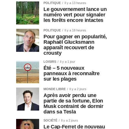
POLITIQUE
Il y a 13 heures
Le gouvernement lance un
numéro vert pour signaler
les forêts encore intactes
POLITIQUE
Il y a 18 heures
Pour gagner en popularité,
Raphaël Glucksmann
apparaît recouvert de
crousty
LOISIRS
Il y a 1 jour
Été – 5 nouveaux
panneaux à reconnaître
sur les plages
MONDE LIBRE
Il y a 2 jours
Après avoir perdu une
partie de sa fortune, Elon
Musk contraint de dormir
dans sa Tesla
SOCIÉTÉ
Il y a 2 jours
Le Cap-Ferret de nouveau