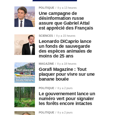
POLITIQUE
Il y a 13 heures
Une campagne de
désinformation russe
assure que Gabriel Attal
est apprécié des Français
SCIENCES
Il y a 15 heures
Leonardo DiCaprio lance
un fonds de sauvegarde
des espèces animales de
moins de 25 ans
MAGAZINE
Il y a 18 heures
Gorafi Magazine : Tout
plaquer pour vivre sur une
banane bouée
POLITIQUE
Il y a 2 jours
Le gouvernement lance un
numéro vert pour signaler
les forêts encore intactes
POLITIQUE
Il y a 2 jours