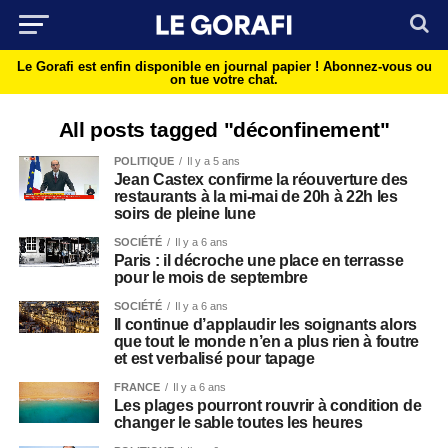
Le Gorafi est enfin disponible en journal papier !
Abonnez-vous ou
on tue votre chat.
All posts tagged "déconfinement"
POLITIQUE
Il y a 5 ans
Jean Castex confirme la réouverture des
restaurants à la mi-mai de 20h à 22h les
soirs de pleine lune
SOCIÉTÉ
Il y a 6 ans
Paris : il décroche une place en terrasse
pour le mois de septembre
SOCIÉTÉ
Il y a 6 ans
Il continue d’applaudir les soignants alors
que tout le monde n’en a plus rien à foutre
et est verbalisé pour tapage
FRANCE
Il y a 6 ans
Les plages pourront rouvrir à condition de
changer le sable toutes les heures