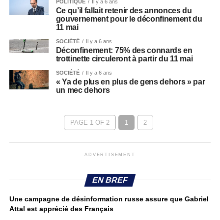
POLITIQUE
Il y a 6 ans
Ce qu’il fallait retenir des annonces du
gouvernement pour le déconfinement du
11 mai
SOCIÉTÉ
Il y a 6 ans
Déconfinement: 75% des connards en
trottinette circuleront à partir du 11 mai
SOCIÉTÉ
Il y a 6 ans
« Ya de plus en plus de gens dehors » par
un mec dehors
PAGE 1 OF 2
1
2
ADVERTISEMENT
EN BREF
Une campagne de désinformation russe assure que Gabriel
Attal est apprécié des Français