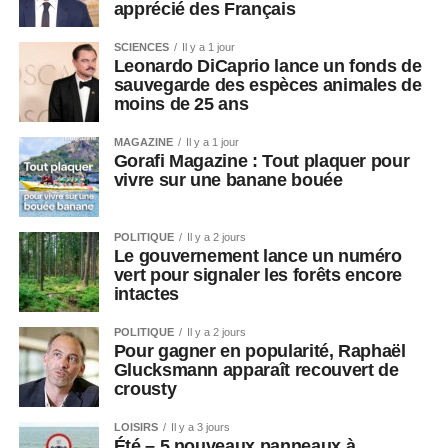
apprécié des Français
SCIENCES
Il y a 1 jour
Leonardo DiCaprio lance un fonds de
sauvegarde des espèces animales de
moins de 25 ans
MAGAZINE
Il y a 1 jour
Gorafi Magazine : Tout plaquer pour
vivre sur une banane bouée
POLITIQUE
Il y a 2 jours
Le gouvernement lance un numéro
vert pour signaler les forêts encore
intactes
POLITIQUE
Il y a 2 jours
Pour gagner en popularité, Raphaël
Glucksmann apparaît recouvert de
crousty
LOISIRS
Il y a 3 jours
Été – 5 nouveaux panneaux à