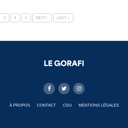
3
4
5
NEXT ›
LAST »
À PROPOS
CONTACT
CGU
MENTIONS LÉGALES