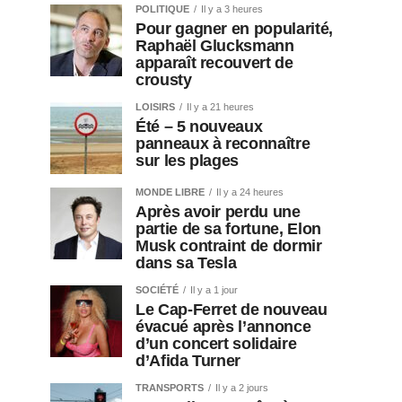
POLITIQUE
Il y a 3 heures
Pour gagner en popularité,
Raphaël Glucksmann
apparaît recouvert de
crousty
LOISIRS
Il y a 21 heures
Été – 5 nouveaux
panneaux à reconnaître
sur les plages
MONDE LIBRE
Il y a 24 heures
Après avoir perdu une
partie de sa fortune, Elon
Musk contraint de dormir
dans sa Tesla
SOCIÉTÉ
Il y a 1 jour
Le Cap-Ferret de nouveau
évacué après l’annonce
d’un concert solidaire
d’Afida Turner
TRANSPORTS
Il y a 2 jours