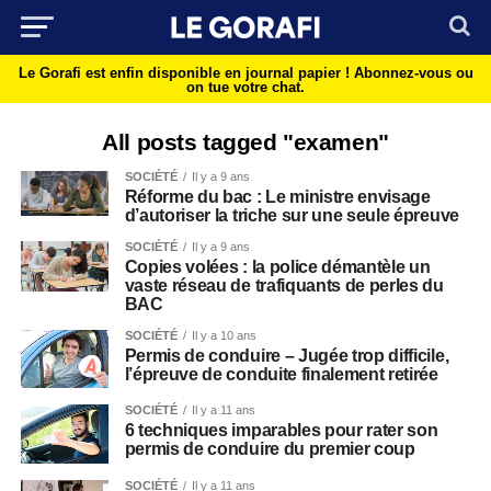
Le Gorafi est enfin disponible en journal papier !
Abonnez-vous ou
on tue votre chat.
All posts tagged "examen"
SOCIÉTÉ
Il y a 9 ans
Réforme du bac : Le ministre envisage
d’autoriser la triche sur une seule épreuve
SOCIÉTÉ
Il y a 9 ans
Copies volées : la police démantèle un
vaste réseau de trafiquants de perles du
BAC
SOCIÉTÉ
Il y a 10 ans
Permis de conduire – Jugée trop difficile,
l’épreuve de conduite finalement retirée
SOCIÉTÉ
Il y a 11 ans
6 techniques imparables pour rater son
permis de conduire du premier coup
SOCIÉTÉ
Il y a 11 ans