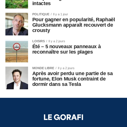
intactes
POLITIQUE
Il y a 1 jour
Pour gagner en popularité, Raphaël
Glucksmann apparaît recouvert de
crousty
LOISIRS
Il y a 2 jours
Été – 5 nouveaux panneaux à
reconnaître sur les plages
MONDE LIBRE
Il y a 2 jours
Après avoir perdu une partie de sa
fortune, Elon Musk contraint de
dormir dans sa Tesla