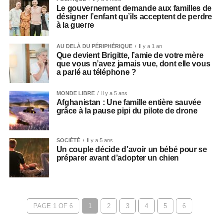
Le gouvernement demande aux familles de
désigner l’enfant qu’ils acceptent de perdre
à la guerre
AU DELÀ DU PÉRIPHÉRIQUE
Il y a 1 an
Que devient Brigitte, l’amie de votre mère
que vous n’avez jamais vue, dont elle vous
a parlé au téléphone ?
MONDE LIBRE
Il y a 5 ans
Afghanistan : Une famille entière sauvée
grâce à la pause pipi du pilote de drone
SOCIÉTÉ
Il y a 5 ans
Un couple décide d’avoir un bébé pour se
préparer avant d’adopter un chien
PAGE 1 OF 6
1
2
3
4
5
6