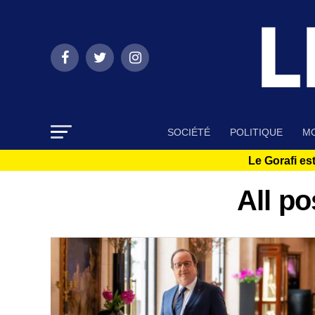
SOCIÉTÉ
POLITIQUE
MO
Le Gorafi est
All p