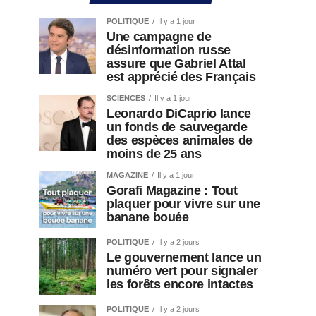
POLITIQUE
Il y a 1 jour
Une campagne de
désinformation russe
assure que Gabriel Attal
est apprécié des Français
SCIENCES
Il y a 1 jour
Leonardo DiCaprio lance
un fonds de sauvegarde
des espèces animales de
moins de 25 ans
MAGAZINE
Il y a 1 jour
Gorafi Magazine : Tout
plaquer pour vivre sur une
banane bouée
POLITIQUE
Il y a 2 jours
Le gouvernement lance un
numéro vert pour signaler
les forêts encore intactes
POLITIQUE
Il y a 2 jours