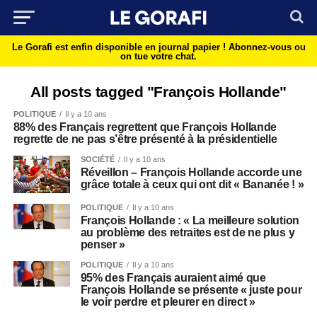
Le Gorafi est enfin disponible en journal papier !
Abonnez-vous ou
on tue votre chat.
All posts tagged "François Hollande"
POLITIQUE
Il y a 10 ans
88% des Français regrettent que François Hollande
regrette de ne pas s’être présenté à la présidentielle
SOCIÉTÉ
Il y a 10 ans
Réveillon – François Hollande accorde une
grâce totale à ceux qui ont dit « Bananée ! »
POLITIQUE
Il y a 10 ans
François Hollande : « La meilleure solution
au problème des retraites est de ne plus y
penser »
POLITIQUE
Il y a 10 ans
95% des Français auraient aimé que
François Hollande se présente « juste pour
le voir perdre et pleurer en direct »