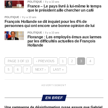
POLITIQUE
Il y a 10 ans
France – Le pays livré à lui-même le temps
que le président aille chercher un café
POLITIQUE
Il y a 10 ans
François Hollande se dit inquiet pour les 4% de
personnes qui ont encore une bonne opinion de lui
POLITIQUE
Il y a 10 ans
Florange : Les employés émus aux larmes
par les difficultés actuelles de François
Hollande
PAGE 3 OF 13
‹ PREVIOUS
1
2
3
4
5
6
7
NEXT ›
LAST »
ADVERTISEMENT
EN BREF
Une campagne de désinformation russe assure que Gabriel