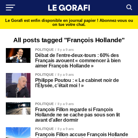
Le Gorafi est enfin disponible en journal papier !
Abonnez-vous ou
on tue votre chat.
All posts tagged "François Hollande"
POLITIQUE
Il y a 9 ans
Débat de l’entre-deux-tours : 60% des
Français avouent « commencer à bien
aimer François Hollande »
POLITIQUE
Il y a 9 ans
Philippe Poutou : « Le cabinet noir de
l’Élysée, c’était moi ! »
POLITIQUE
Il y a 9 ans
François Fillon regarde si François
Hollande ne se cache pas sous son lit
avant d’aller dormir
POLITIQUE
Il y a 9 ans
François Fillon accuse François Hollande