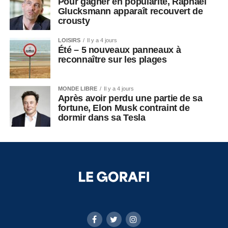
Pour gagner en popularité, Raphaël
Glucksmann apparaît recouvert de
crousty
LOISIRS
Il y a 4 jours
Été – 5 nouveaux panneaux à
reconnaître sur les plages
MONDE LIBRE
Il y a 4 jours
Après avoir perdu une partie de sa
fortune, Elon Musk contraint de
dormir dans sa Tesla