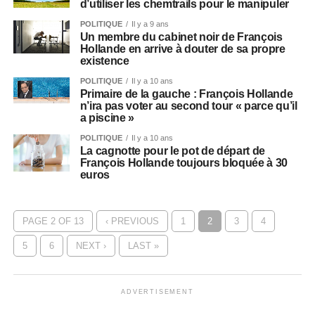
d’utiliser les chemtrails pour le manipuler
POLITIQUE
Il y a 9 ans
Un membre du cabinet noir de François
Hollande en arrive à douter de sa propre
existence
POLITIQUE
Il y a 10 ans
Primaire de la gauche : François Hollande
n’ira pas voter au second tour « parce qu’il
a piscine »
POLITIQUE
Il y a 10 ans
La cagnotte pour le pot de départ de
François Hollande toujours bloquée à 30
euros
PAGE 2 OF 13
‹ PREVIOUS
1
2
3
4
5
6
NEXT ›
LAST »
ADVERTISEMENT