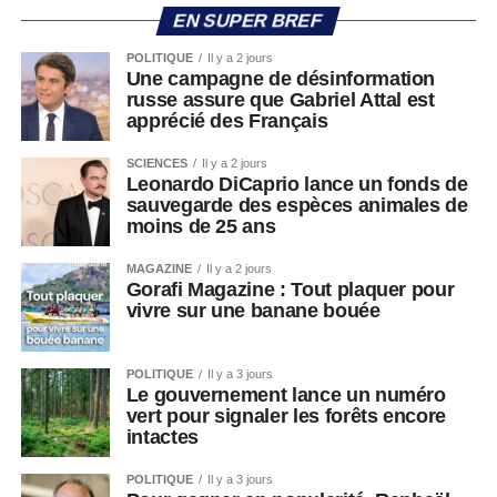
EN SUPER BREF
POLITIQUE
Il y a 2 jours
Une campagne de désinformation
russe assure que Gabriel Attal est
apprécié des Français
SCIENCES
Il y a 2 jours
Leonardo DiCaprio lance un fonds de
sauvegarde des espèces animales de
moins de 25 ans
MAGAZINE
Il y a 2 jours
Gorafi Magazine : Tout plaquer pour
vivre sur une banane bouée
POLITIQUE
Il y a 3 jours
Le gouvernement lance un numéro
vert pour signaler les forêts encore
intactes
POLITIQUE
Il y a 3 jours