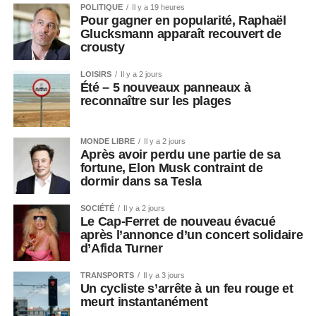
POLITIQUE
Il y a 19 heures
Pour gagner en popularité, Raphaël
Glucksmann apparaît recouvert de
crousty
LOISIRS
Il y a 2 jours
Été – 5 nouveaux panneaux à
reconnaître sur les plages
MONDE LIBRE
Il y a 2 jours
Après avoir perdu une partie de sa
fortune, Elon Musk contraint de
dormir dans sa Tesla
SOCIÉTÉ
Il y a 2 jours
Le Cap-Ferret de nouveau évacué
après l’annonce d’un concert solidaire
d’Afida Turner
TRANSPORTS
Il y a 3 jours
Un cycliste s’arrête à un feu rouge et
meurt instantanément