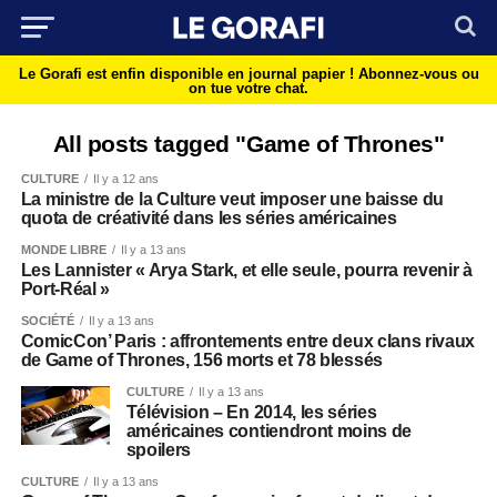
Le Gorafi est enfin disponible en journal papier !
Abonnez-vous ou
on tue votre chat.
All posts tagged "Game of Thrones"
CULTURE
Il y a 12 ans
La ministre de la Culture veut imposer une baisse du
quota de créativité dans les séries américaines
MONDE LIBRE
Il y a 13 ans
Les Lannister « Arya Stark, et elle seule, pourra revenir à
Port-Réal »
SOCIÉTÉ
Il y a 13 ans
ComicCon’ Paris : affrontements entre deux clans rivaux
de Game of Thrones, 156 morts et 78 blessés
CULTURE
Il y a 13 ans
Télévision – En 2014, les séries
américaines contiendront moins de
spoilers
CULTURE
Il y a 13 ans