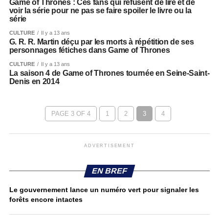
Game of Thrones : Ces fans qui refusent de lire et de
voir la série pour ne pas se faire spoiler le livre ou la
série
CULTURE
Il y a 13 ans
G. R. R. Martin déçu par les morts à répétition de ses
personnages fétiches dans Game of Thrones
CULTURE
Il y a 13 ans
La saison 4 de Game of Thrones tournée en Seine-Saint-
Denis en 2014
PAGE 3 OF 4
1
2
3
4
ADVERTISEMENT
EN BREF
Le gouvernement lance un numéro vert pour signaler les
forêts encore intactes