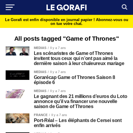
Le Gorafi est enfin disponible en journal papier !
Abonnez-vous ou
on tue votre chat.
All posts tagged "Game of Thrones"
MEDIAS
Il y a 7 ans
Les scénaristes de Game of Thrones
invitent tous ceux qui n’ont pas aimé la
dernière saison à leur chaleureux mariage
MEDIAS
Il y a 7 ans
Gorarécap Game of Thrones Saison 8
épisode 6
MEDIAS
Il y a 7 ans
Le gagnant des 21 millions d’euros du Loto
annonce qu’il va financer une nouvelle
saison de Game of Thrones
FRANCE
Il y a 7 ans
Port-Réal – Les éléphants de Cersei sont
enfin arrivés