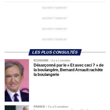
ADVERTISEMENT
ADVERTISEMENT
ADVERTISEMENT
ADVERTISEMENT
LES PLUS CONSULTÉS
ECONOMIE
Il y a 1 semaine
Désarçonné par le « Et avec ceci ? » de
la boulangère, Bernard Arnault rachète
la boulangerie
FRANCE
Il y a 2 semaines