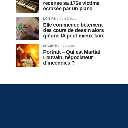
recense sa 175e victime
écrasée par un piano
LOISIRS
Il y a 2 jours
Elle commence bêtement
des cours de dessin alors
qu’une IA peut mieux faire
SOCIÉTÉ
Il y a 3 jours
Portrait – Qui est Martial
Louvain, négociateur
d’incendies ?