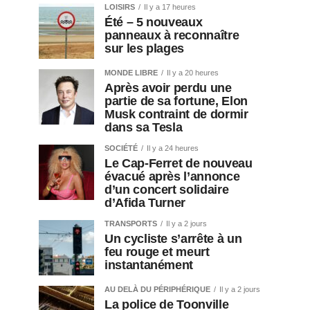
LOISIRS
Il y a 17 heures
Été – 5 nouveaux
panneaux à reconnaître
sur les plages
MONDE LIBRE
Il y a 20 heures
Après avoir perdu une
partie de sa fortune, Elon
Musk contraint de dormir
dans sa Tesla
SOCIÉTÉ
Il y a 24 heures
Le Cap-Ferret de nouveau
évacué après l’annonce
d’un concert solidaire
d’Afida Turner
TRANSPORTS
Il y a 2 jours
Un cycliste s’arrête à un
feu rouge et meurt
instantanément
AU DELÀ DU PÉRIPHÉRIQUE
Il y a 2 jours
La police de Toonville