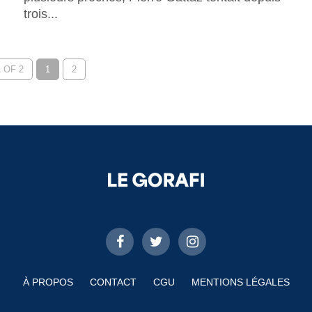
trois...
 OF 2
1
2
À PROPOS
CONTACT
CGU
MENTIONS LÉGALES