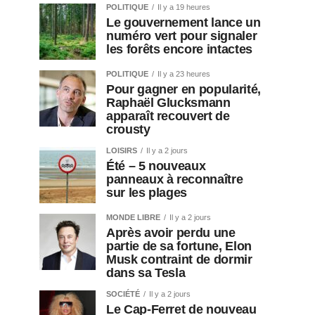
POLITIQUE
Il y a 19 heures
Le gouvernement lance un
numéro vert pour signaler
les forêts encore intactes
POLITIQUE
Il y a 23 heures
Pour gagner en popularité,
Raphaël Glucksmann
apparaît recouvert de
crousty
LOISIRS
Il y a 2 jours
Été – 5 nouveaux
panneaux à reconnaître
sur les plages
MONDE LIBRE
Il y a 2 jours
Après avoir perdu une
partie de sa fortune, Elon
Musk contraint de dormir
dans sa Tesla
SOCIÉTÉ
Il y a 2 jours
Le Cap-Ferret de nouveau