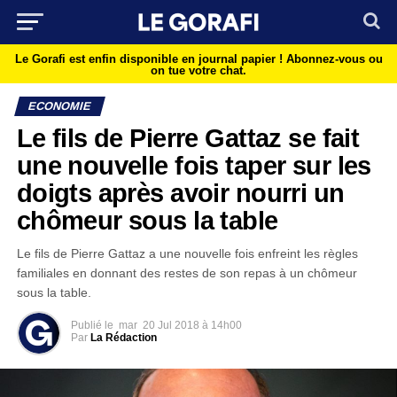
Le Gorafi est enfin disponible en journal papier !
Abonnez-vous ou
on tue votre chat.
ECONOMIE
Le fils de Pierre Gattaz se fait
une nouvelle fois taper sur les
doigts après avoir nourri un
chômeur sous la table
Le fils de Pierre Gattaz a une nouvelle fois enfreint les règles
familiales en donnant des restes de son repas à un chômeur
sous la table.
Publié le
mar
20 Jul 2018 à 14h00
Par
La Rédaction