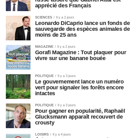
apprécié des Français
SCIENCES
Il y a 2 jours
Leonardo DiCaprio lance un fonds de
sauvegarde des espèces animales de
moins de 25 ans
MAGAZINE
Il y a 2 jours
Gorafi Magazine : Tout plaquer pour
vivre sur une banane bouée
POLITIQUE
Il y a 3 jours
Le gouvernement lance un numéro
vert pour signaler les forêts encore
intactes
POLITIQUE
Il y a 3 jours
Pour gagner en popularité, Raphaël
Glucksmann apparaît recouvert de
crousty
LOISIRS
Il y a 4 jours