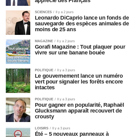
apprécié des Français
SCIENCES
Il y a 2 jours
Leonardo DiCaprio lance un fonds de
sauvegarde des espèces animales de
moins de 25 ans
MAGAZINE
Il y a 2 jours
Gorafi Magazine : Tout plaquer pour
vivre sur une banane bouée
POLITIQUE
Il y a 3 jours
Le gouvernement lance un numéro
vert pour signaler les forêts encore
intactes
POLITIQUE
Il y a 3 jours
Pour gagner en popularité, Raphaël
Glucksmann apparaît recouvert de
crousty
LOISIRS
Il y a 3 jours
Été – 5 nouveaux panneaux à