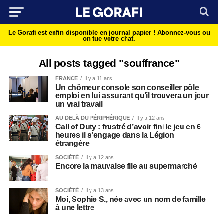
Le Gorafi est enfin disponible en journal papier !
Abonnez-vous ou
on tue votre chat.
All posts tagged "souffrance"
FRANCE
Il y a 11 ans
Un chômeur console son conseiller pôle
emploi en lui assurant qu’il trouvera un jour
un vrai travail
AU DELÀ DU PÉRIPHÉRIQUE
Il y a 12 ans
Call of Duty : frustré d’avoir fini le jeu en 6
heures il s’engage dans la Légion
étrangère
SOCIÉTÉ
Il y a 12 ans
Encore la mauvaise file au supermarché
SOCIÉTÉ
Il y a 13 ans
Moi, Sophie S., née avec un nom de famille
à une lettre