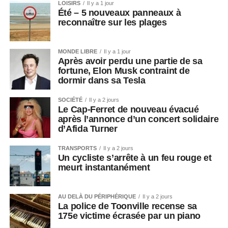
LOISIRS
Il y a 1 jour
Été – 5 nouveaux panneaux à
reconnaître sur les plages
MONDE LIBRE
Il y a 1 jour
Après avoir perdu une partie de sa
fortune, Elon Musk contraint de
dormir dans sa Tesla
SOCIÉTÉ
Il y a 2 jours
Le Cap-Ferret de nouveau évacué
après l’annonce d’un concert solidaire
d’Afida Turner
TRANSPORTS
Il y a 2 jours
Un cycliste s’arrête à un feu rouge et
meurt instantanément
AU DELÀ DU PÉRIPHÉRIQUE
Il y a 2 jours
La police de Toonville recense sa
175e victime écrasée par un piano