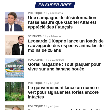
EN SUPER BREF
POLITIQUE
Il y a 6 heures
Une campagne de désinformation
russe assure que Gabriel Attal est
apprécié des Français
SCIENCES
Il y a 8 heures
Leonardo DiCaprio lance un fonds de
sauvegarde des espèces animales de
moins de 25 ans
MAGAZINE
Il y a 11 heures
Gorafi Magazine : Tout plaquer pour
vivre sur une banane bouée
POLITIQUE
Il y a 1 jour
Le gouvernement lance un numéro
vert pour signaler les forêts encore
intactes
POLITIQUE
Il y a 1 jour