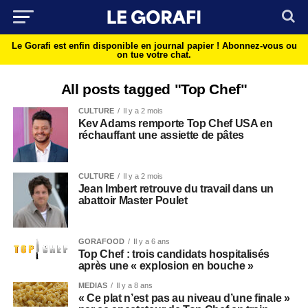
Le Gorafi est enfin disponible en journal papier !
Abonnez-vous ou
on tue votre chat.
All posts tagged "Top Chef"
CULTURE
Il y a 2 mois
Kev Adams remporte Top Chef USA en
réchauffant une assiette de pâtes
CULTURE
Il y a 2 mois
Jean Imbert retrouve du travail dans un
abattoir Master Poulet
GORAFOOD
Il y a 6 ans
Top Chef : trois candidats hospitalisés
après une « explosion en bouche »
MEDIAS
Il y a 8 ans
« Ce plat n’est pas au niveau d’une finale »