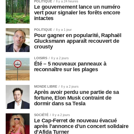
POLITIQUE
Il y a 24 heures
Le gouvernement lance un numéro
vert pour signaler les forêts encore
intactes
POLITIQUE
Il y a 1 jour
Pour gagner en popularité, Raphaël
Glucksmann apparaît recouvert de
crousty
LOISIRS
Il y a 2 jours
Été – 5 nouveaux panneaux à
reconnaître sur les plages
MONDE LIBRE
Il y a 2 jours
Après avoir perdu une partie de sa
fortune, Elon Musk contraint de
dormir dans sa Tesla
SOCIÉTÉ
Il y a 2 jours
Le Cap-Ferret de nouveau évacué
après l’annonce d’un concert solidaire
d’Afida Turner