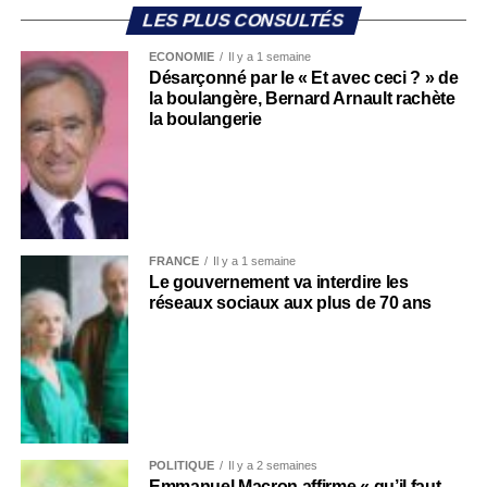
LES PLUS CONSULTÉS
ECONOMIE
Il y a 1 semaine
Désarçonné par le « Et avec ceci ? » de
la boulangère, Bernard Arnault rachète
la boulangerie
FRANCE
Il y a 1 semaine
Le gouvernement va interdire les
réseaux sociaux aux plus de 70 ans
POLITIQUE
Il y a 2 semaines
Emmanuel Macron affirme « qu’il faut