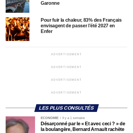
Garonne
Pour fuir la chaleur, 83% des Français
envisagent de passer l’été 2027 en
Enfer
ADVERTISEMENT
ADVERTISEMENT
ADVERTISEMENT
ADVERTISEMENT
LES PLUS CONSULTÉS
ECONOMIE
Il y a 1 semaine
Désarçonné par le « Et avec ceci ? » de
la boulangère, Bernard Arnault rachète