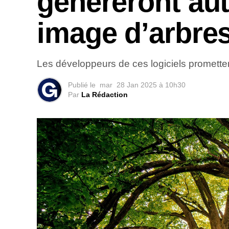
généreront au
image d’arbre
Les développeurs de ces logiciels promette
Publié le
mar
28 Jan 2025 à 10h30
Par
La Rédaction