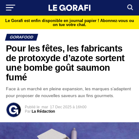
Le Gorafi est enfin disponible en journal papier !
Abonnez-vous ou
on tue votre chat.
GORAFOOD
Pour les fêtes, les fabricants
de protoxyde d’azote sortent
une bombe goût saumon
fumé
Face à un marché en pleine expansion, les marques s’adaptent
pour proposer de nouvelles saveurs aux fins gourmets.
Publié le
mar
17 Dec 2025 à 16h00
Par
La Rédaction