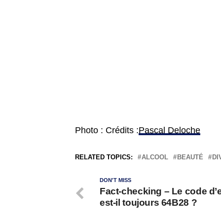
Photo : Crédits :
Pascal Deloche
RELATED TOPICS:
ALCOOL
BEAUTÉ
DI
DON'T MISS
Fact-checking – Le code d’
est-il toujours 64B28 ?