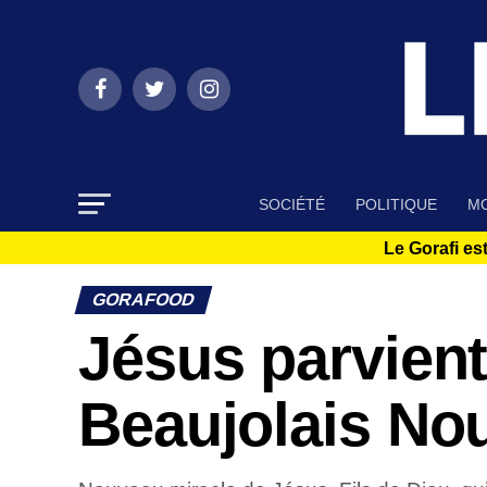
SOCIÉTÉ
POLITIQUE
MO
Le Gorafi est
GORAFOOD
Jésus parvient
Beaujolais No