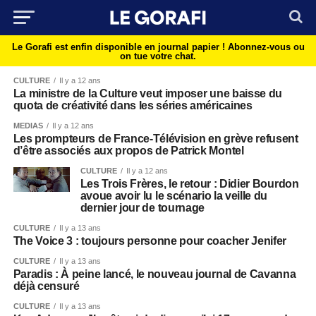
Le Gorafi est enfin disponible en journal papier !
Abonnez-vous ou
on tue votre chat.
CULTURE
Il y a 12 ans
La ministre de la Culture veut imposer une baisse du
quota de créativité dans les séries américaines
MEDIAS
Il y a 12 ans
Les prompteurs de France-Télévision en grève refusent
d’être associés aux propos de Patrick Montel
CULTURE
Il y a 12 ans
Les Trois Frères, le retour : Didier Bourdon
avoue avoir lu le scénario la veille du
dernier jour de tournage
CULTURE
Il y a 13 ans
The Voice 3 : toujours personne pour coacher Jenifer
CULTURE
Il y a 13 ans
Paradis : À peine lancé, le nouveau journal de Cavanna
déjà censuré
CULTURE
Il y a 13 ans