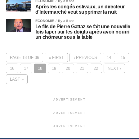
ECONOMIE
Il y a 8 ans
Après les congés estivaux, un directeur
d’Intermarché veut supprimer la nuit
ECONOMIE
Il y a 8 ans
Le fils de Pierre Gattaz se fait une nouvelle
fois taper sur les doigts après avoir nourri
un chômeur sous la table
PAGE 18 OF 36
« FIRST
‹ PREVIOUS
14
15
16
17
18
19
20
21
22
NEXT ›
LAST »
ADVERTISEMENT
ADVERTISEMENT
ADVERTISEMENT