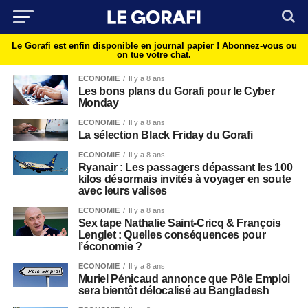
Le Gorafi est enfin disponible en journal papier !
Abonnez-vous ou
on tue votre chat.
ECONOMIE
Il y a 8 ans
Les bons plans du Gorafi pour le Cyber
Monday
ECONOMIE
Il y a 8 ans
La sélection Black Friday du Gorafi
ECONOMIE
Il y a 8 ans
Ryanair : Les passagers dépassant les 100
kilos désormais invités à voyager en soute
avec leurs valises
ECONOMIE
Il y a 8 ans
Sex tape Nathalie Saint-Cricq & François
Lenglet : Quelles conséquences pour
l’économie ?
ECONOMIE
Il y a 8 ans
Muriel Pénicaud annonce que Pôle Emploi
sera bientôt délocalisé au Bangladesh