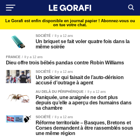
Le Gorafi est enfin disponible en journal papier !
Abonnez-vous ou
on tue votre chat.
SOCIÉTÉ
Il y a 12 ans
Un briquet se fait voler quatre fois dans la
même soirée
FRANCE
Il y a 12 ans
Dieu offre trois bébés pandas contre Robin Williams
SOCIÉTÉ
Il y a 12 ans
Un policier qui faisait de l’auto-dérision
accusé d’outrage à agent
AU DELÀ DU PÉRIPHÉRIQUE
Il y a 12 ans
Paniquée, une araignée ne dort plus
depuis qu’elle a aperçu des humains dans
sa chambre
SOCIÉTÉ
Il y a 12 ans
Réforme territoriale – Basques, Bretons et
Corses demandent à être rassemblés sous
une même région