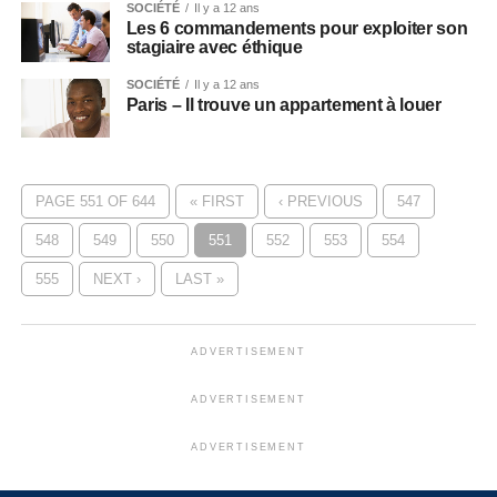
SOCIÉTÉ
Il y a 12 ans
Les 6 commandements pour exploiter son
stagiaire avec éthique
SOCIÉTÉ
Il y a 12 ans
Paris – Il trouve un appartement à louer
PAGE 551 OF 644
« FIRST
‹ PREVIOUS
547
548
549
550
551
552
553
554
555
NEXT ›
LAST »
ADVERTISEMENT
ADVERTISEMENT
ADVERTISEMENT